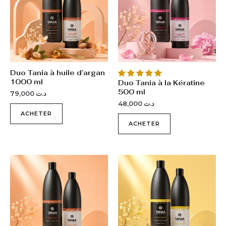
Duo Tania à huile d’argan
1000 ml
Duo Tania à la Kératine
500 ml
79,000
د.ت
48,000
د.ت
ACHETER
ACHETER