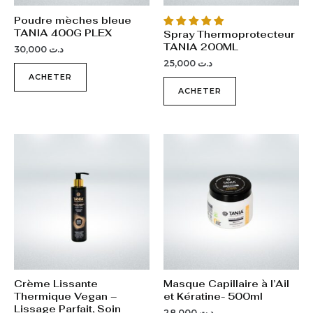
Poudre mèches bleue
TANIA 400G PLEX
Spray Thermoprotecteur
TANIA 200ML
30,000
د.ت
25,000
د.ت
ACHETER
ACHETER
Crème Lissante
Masque Capillaire à l’Ail
Thermique Vegan –
et Kératine- 500ml
Lissage Parfait, Soin
28,000
د.ت