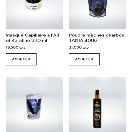
Masque Capillaire à l’Ail
Poudre mèches charbon
et Kératine 320 ml
TANIA 400G
19,500
د.ت
31,000
د.ت
ACHETER
ACHETER