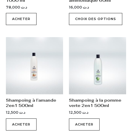
1000 ml
ammoniaque 60ml
sur
78,000
د.ت
16,000
د.ت
la
pag
ACHETER
CHOIX DES OPTIONS
du
prod
Shampoing à l’amande
Shampoing à la pomme
2en1 500ml
verte 2en1 500ml
12,500
د.ت
12,500
د.ت
ACHETER
ACHETER