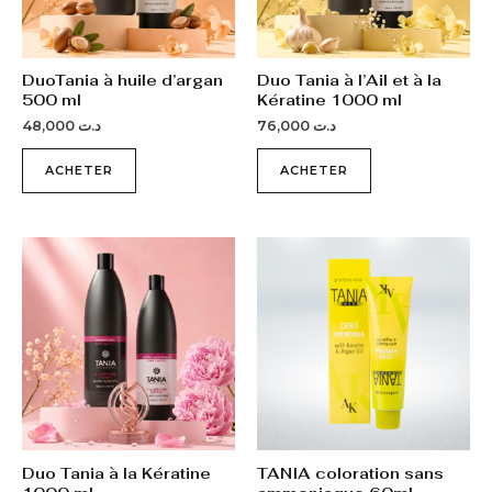
DuoTania à huile d’argan
Duo Tania à l’Ail et à la
500 ml
Kératine 1000 ml
48,000
د.ت
76,000
د.ت
ACHETER
ACHETER
Ce
prod
a
plusi
varia
Les
opti
peuv
être
Duo Tania à la Kératine
TANIA coloration sans
choi