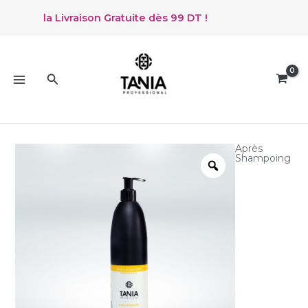
Aller
tez de la Livraison Gratuite dès 99 DT !
au
contenu
MAIN
MENU
Rechercher
Après
Shampoing