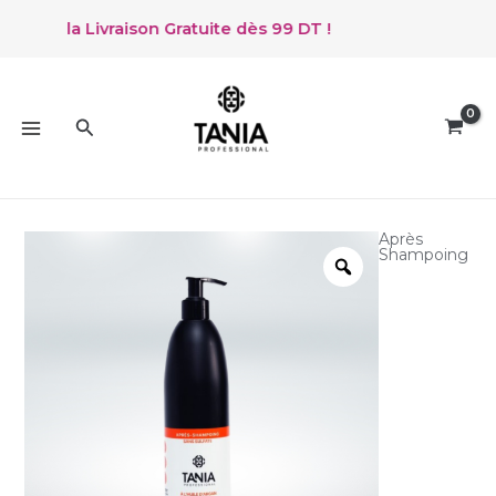
Aller
ez de la Livraison Gratuite dès 99 DT !
au
contenu
MAIN
MENU
Rechercher
Après
Shampoing