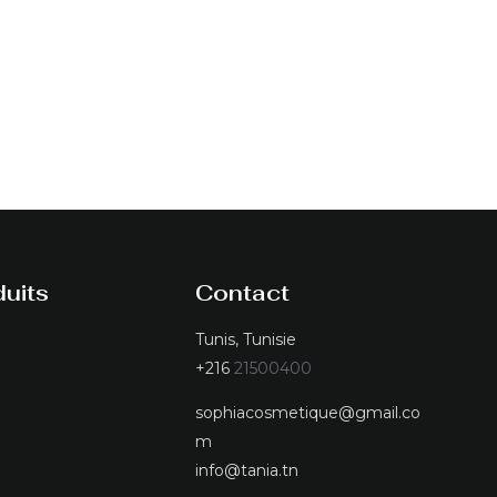
uits
Contact
Tunis, Tunisie
+216
21500400
sophiacosmetique@gmail.co
m
info@tania.tn