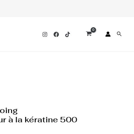
Reche
oing
r à la kératine 500