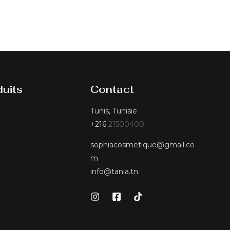
uits
Contact
Tunis, Tunisie
+216
21500400
sophiacosmetique@gmail.co
m
info@tania.tn